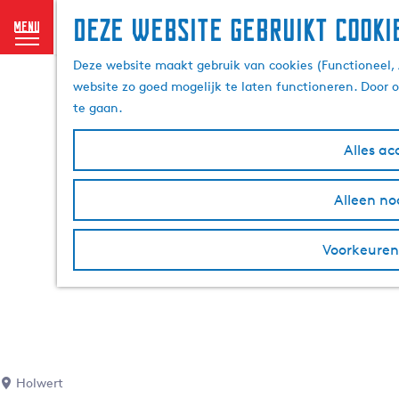
Deze website gebruikt cooki
menu
G
Deze website maakt gebruik van cookies (Functioneel, 
a
website zo goed mogelijk te laten functioneren. Door 
n
te gaan.
a
a
Alles ac
r
d
Alleen no
e
h
Voorkeuren
o
m
e
p
a
g
e
Holwert