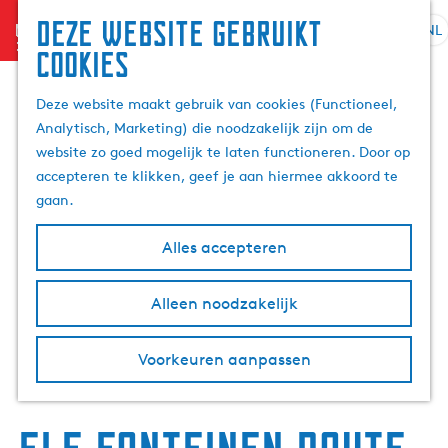
Deze website gebruikt
menu
NL
S
Z
cookies
e
G
o
l
a
e
Deze website maakt gebruik van cookies (Functioneel,
e
n
k
Analytisch, Marketing) die noodzakelijk zijn om de
c
a
e
website zo goed mogelijk te laten functioneren. Door op
t
a
n
accepteren te klikken, geef je aan hiermee akkoord te
e
r
gaan.
e
d
r
e
Alles accepteren
t
h
a
o
Alleen noodzakelijk
a
m
l
e
H
p
Voorkeuren aanpassen
u
a
i
g
d
e
i