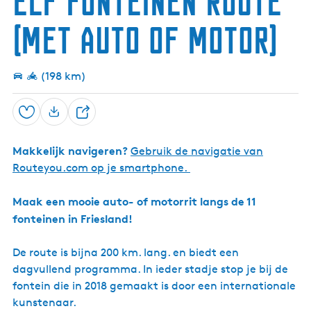
Elf fonteinen route
g
(met auto of motor)
e
t
a
(198 km)
a
l
Opslaan
:
D
N
e
e
Makkelijk navigeren?
Gebruik de navigatie van
e
d
Routeyou.com op je smartphone.
l
e
r
Maak een mooie auto- of motorrit langs de 11
l
fonteinen in Friesland!
a
n
De route is bijna 200 km. lang. en biedt een
d
dagvullend programma. In ieder stadje stop je bij de
s
fontein die in 2018 gemaakt is door een internationale
kunstenaar.