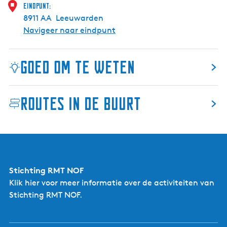
t
Eindpunt:
a
8911 AA
Leeuwarden
i
Navigeer naar eindpunt
n
s
Goed om te weten
F
r
a
Routes in de buurt
n
Gemarkeerd:
Nee
e
Route kenmerken:
k
Themaroute, Van A naar B, GPS route
e
Route typering:
Elfsteden route
r
Toelichting
toegankelijkheid:
Stichting RMT NOF
De binnenstad van Sneek is autoluw, er geldt hier een
Klik hier
voor meer informatie over de activiteiten van
doorrijdverbod. Voorkom boetes en verken het
Stichting RMT NOF.
centrum te voet!