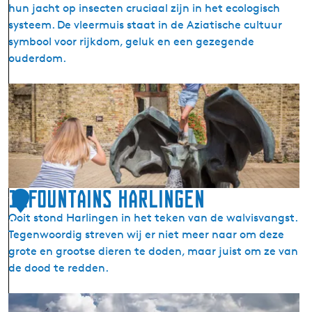
e
hun jacht op insecten cruciaal zijn in het ecologisch
n
n
systeem. De vleermuis staat in de Aziatische cultuur
s
symbool voor rijkdom, geluk en een gezegende
W
ouderdom.
o
r
1
k
1
u
f
m
o
u
n
t
11fountains Harlingen
1
a
Ooit stond Harlingen in het teken van de walvisvangst.
0
i
Tegenwoordig streven wij er niet meer naar om deze
n
grote en grootse dieren te doden, maar juist om ze van
s
de dood te redden.
B
o
1
l