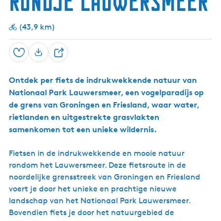
Rondje Lauwersmeer
g
e
(43,9 km)
t
a
Opslaan
D
a
e
l
Ontdek per fiets de indrukwekkende natuur van
e
:
Nationaal Park Lauwersmeer, een vogelparadijs op
l
N
de grens van Groningen en Friesland, waar water,
e
rietlanden en uitgestrekte grasvlakten
d
samenkomen tot een unieke wildernis.
e
r
Fietsen in de indrukwekkende en mooie natuur
l
rondom het Lauwersmeer. Deze fietsroute in de
a
noordelijke grensstreek van Groningen en Friesland
n
voert je door het unieke en prachtige nieuwe
d
landschap van het Nationaal Park Lauwersmeer.
s
Bovendien fiets je door het natuurgebied de