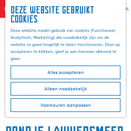
Deze website gebruikt
menu
NL
S
Z
cookies
e
G
o
l
a
e
Deze website maakt gebruik van cookies (Functioneel,
e
n
k
Analytisch, Marketing) die noodzakelijk zijn om de
c
a
e
website zo goed mogelijk te laten functioneren. Door op
t
a
n
accepteren te klikken, geef je aan hiermee akkoord te
e
r
gaan.
e
d
r
e
Alles accepteren
t
h
a
o
Alleen noodzakelijk
a
m
l
e
H
p
Voorkeuren aanpassen
u
a
i
g
d
e
i