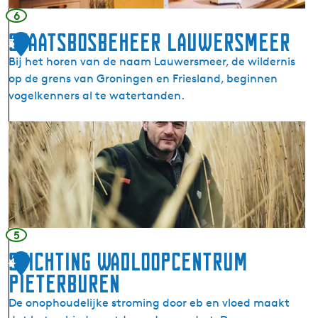
t
r
6
e
b
Staatsbosbeheer Lauwersmeer
3
i
a
Bij het horen van de naam Lauwersmeer, de wildernis
t
l
op de grens van Groningen en Friesland, beginnen
e
g
vogelkenners al te watertanden.
n
c
S
e
t
n
a
t
a
r
t
u
s
m
b
L
5
o
a
Stichting Wadloopcentrum
4
s
u
Pieterburen
b
w
e
e
De onophoudelijke stroming door eb en vloed maakt
h