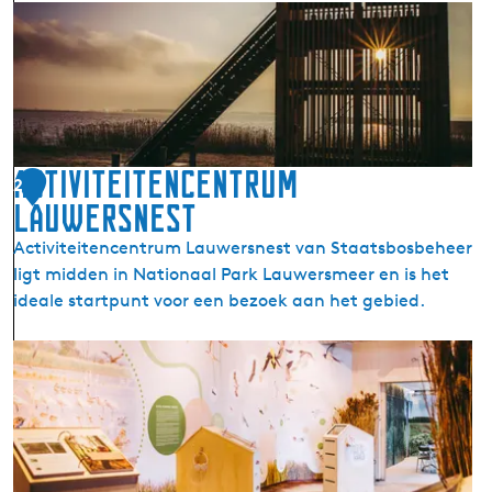
H
e
m
e
l
p
l
Activiteitencentrum
2
a
Lauwersnest
t
Activiteitencentrum Lauwersnest van Staatsbosbeheer
f
ligt midden in Nationaal Park Lauwersmeer en is het
o
ideale startpunt voor een bezoek aan het gebied.
r
m
A
V
c
l
t
i
i
n
v
d
i
e