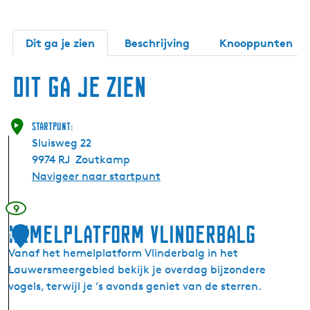
Dit ga je zien
Beschrijving
Knooppunten
Dit ga je zien
Startpunt:
Sluisweg 22
9974 RJ
Zoutkamp
Navigeer naar startpunt
9
Hemelplatform Vlinderbalg
1
Vanaf het hemelplatform Vlinderbalg in het
Lauwersmeergebied bekijk je overdag bijzondere
vogels, terwijl je ’s avonds geniet van de sterren.