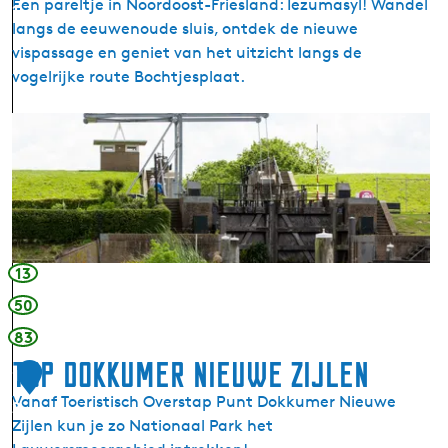
Een pareltje in Noordoost-Friesland: Iezumasyl! Wandel
1
b
langs de eeuwenoude sluis, ontdek de nieuwe
a
vispassage en geniet van het uitzicht langs de
n
vogelrijke route Bochtjesplaat.
k
I
I
e
e
z
z
u
u
m
m
a
a
s
s
13
y
y
l
50
l
83
TOP Dokkumer Nieuwe Zijlen
1
Vanaf Toeristisch Overstap Punt Dokkumer Nieuwe
2
Zijlen kun je zo Nationaal Park het