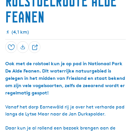
Rolstoelroute Alde
g
Feanen
e
t
a
(4,1 km)
a
l
Opslaan
:
D
N
e
e
Ook met de rolstoel kun je op pad in Nationaal Park
e
d
De Alde Feanen. Dit waterrijke natuurgebied is
l
e
gelegen in het midden van Friesland en staat bekend
r
om zijn vele vogelsoorten, zelfs de zeearend wordt er
l
regelmatig gespot!
a
n
Vanaf het dorp Earnewâld rij je over het verharde pad
d
langs de Lytse Mear naar de Jan Durkspolder.
s
Daar kun je al rollend een bezoek brengen aan de