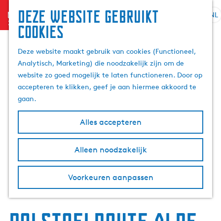
Deze website gebruikt
menu
NL
S
Z
cookies
e
G
o
l
a
e
Deze website maakt gebruik van cookies (Functioneel,
e
n
k
Analytisch, Marketing) die noodzakelijk zijn om de
c
a
e
website zo goed mogelijk te laten functioneren. Door op
t
a
n
accepteren te klikken, geef je aan hiermee akkoord te
e
r
gaan.
e
d
r
e
Alles accepteren
t
h
a
o
Alleen noodzakelijk
a
m
l
e
H
p
Voorkeuren aanpassen
u
a
i
g
d
e
i