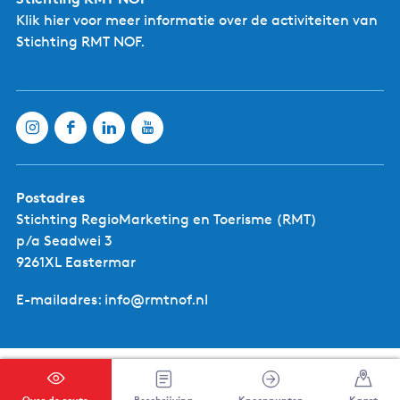
l
Rolstoel
Ja
Klik hier
voor meer informatie over de activiteiten van
d
Wandelwagen
Ja
Stichting RMT NOF.
e
r
-
Water / Uiterwaarden
Ja
V
Door dorpjes
Ja
o
Door het nationaal park
Ja
g
e
l
Postadres
k
Stichting RegioMarketing en Toerisme (RMT)
i
p/a Seadwei 3
j
9261XL Eastermar
k
E-mailadres: info@rmtnof.nl
h
u
t
disclaimer
privacy beleid
ondernemers
cookies
colofon
cookievoorkeuren
Over de route
Beschrijving
Knooppunten
Kaart