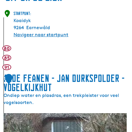
Startpunt:
Koaidyk
9264
Earnewâld
Navigeer naar startpunt
80
85
91
Alde Feanen - Jan Durkspolder -
1
Vogelkijkhut
Ondiep water en plasdras, een trekpleister voor veel
vogelsoorten.
A
l
d