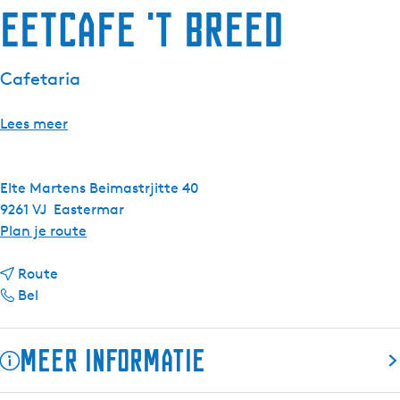
Eetcafe 't Breed
g
e
t
Cafetaria
a
a
Lees meer
l
:
N
Elte Martens Beimastrjitte 40
e
9261 VJ
Eastermar
d
n
Plan je route
e
a
r
n
a
Route
l
E
a
r
Bel
a
e
a
E
n
t
r
e
d
Meer informatie
c
E
t
s
a
e
c