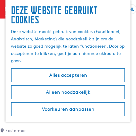
Deze website gebruikt
menu
NL
S
Z
cookies
e
G
o
l
a
e
Deze website maakt gebruik van cookies (Functioneel,
e
n
k
Analytisch, Marketing) die noodzakelijk zijn om de
c
a
e
website zo goed mogelijk te laten functioneren. Door op
t
a
n
accepteren te klikken, geef je aan hiermee akkoord te
e
r
gaan.
e
d
r
e
Alles accepteren
t
h
a
o
Alleen noodzakelijk
a
m
l
e
H
p
Voorkeuren aanpassen
u
a
i
g
d
e
Eastermar
i