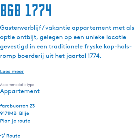
B&B 1774
Gastenverblijf / vakantie appartement met als
optie ontbijt, gelegen op een unieke locatie
gevestigd in een traditionele fryske kop-hals-
romp boerderij uit het jaartal 1774.
Lees meer
Accommodatietype:
Appartement
farebuorren 23
9171MB
Blije
n
Plan je route
a
n
a
Route