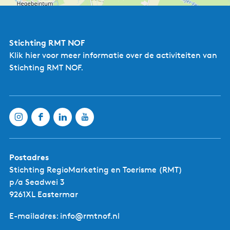
n
K
l
e
i
Stichting RMT NOF
n
Klik hier
voor meer informatie over de activiteiten van
e
Stichting RMT NOF.
-
L
i
j
n
Postadres
Stichting RegioMarketing en Toerisme (RMT)
p/a Seadwei 3
9261XL Eastermar
R
E-mailadres: info@rmtnof.nl
e
s