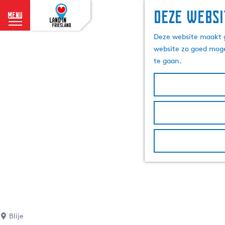
Deze websi
menu
G
Deze website maakt g
a
website zo goed moge
n
te gaan.
a
a
r
d
e
h
o
m
e
p
a
g
e
Blije