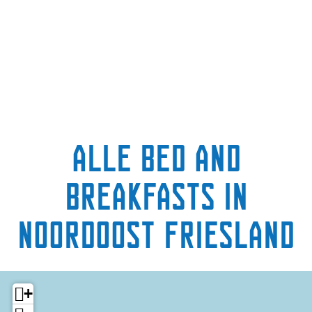
g
e
t
a
a
l
:
N
Alle Bed and
e
d
Breakfasts in
e
r
l
Noordoost Friesland
a
n
d
s
+