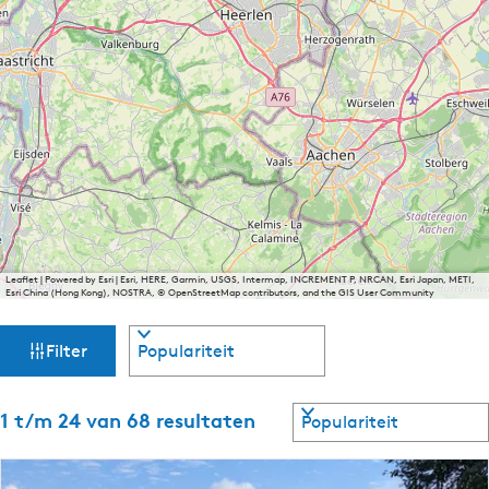
Leaflet
|
Powered by Esri | Esri, HERE, Garmin, USGS, Intermap, INCREMENT P, NRCAN, Esri Japan, METI,
Esri China (Hong Kong), NOSTRA, © OpenStreetMap contributors, and the GIS User Community
W
S
Filter
o
a
r
t
S
1 t/m 24 van 68 resultaten
t
e
o
e
r
z
r
t