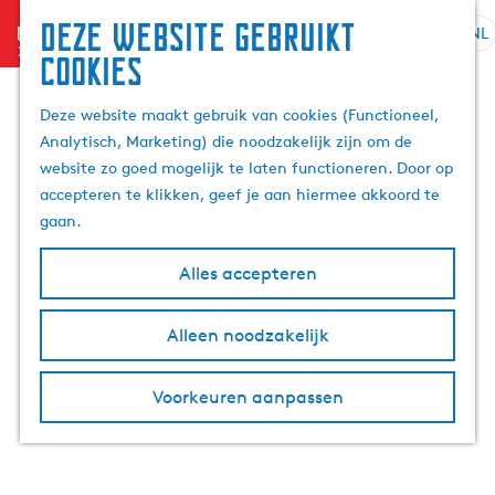
Deze website gebruikt
menu
NL
S
Z
cookies
e
G
o
l
a
e
Deze website maakt gebruik van cookies (Functioneel,
e
n
k
Analytisch, Marketing) die noodzakelijk zijn om de
c
a
e
website zo goed mogelijk te laten functioneren. Door op
t
a
n
accepteren te klikken, geef je aan hiermee akkoord te
e
r
gaan.
e
d
r
e
Alles accepteren
t
h
a
o
Alleen noodzakelijk
a
m
l
e
H
p
Voorkeuren aanpassen
u
a
i
g
d
e
i