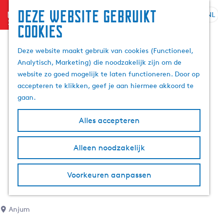
Deze website gebruikt
menu
NL
S
Z
cookies
e
G
o
l
a
e
Deze website maakt gebruik van cookies (Functioneel,
e
n
k
Analytisch, Marketing) die noodzakelijk zijn om de
c
a
e
website zo goed mogelijk te laten functioneren. Door op
t
a
n
accepteren te klikken, geef je aan hiermee akkoord te
e
r
gaan.
e
d
r
e
Alles accepteren
t
h
a
o
Alleen noodzakelijk
a
m
l
e
H
p
Voorkeuren aanpassen
u
a
i
g
d
e
Anjum
i