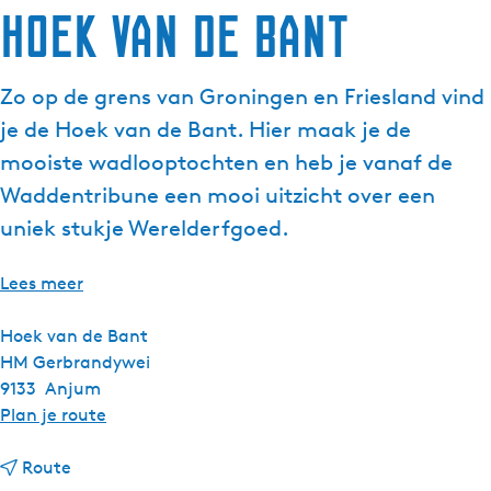
Hoek van de Bant
g
e
t
Zo op de grens van Groningen en Friesland vind
a
je de Hoek van de Bant. Hier maak je de
a
l
mooiste wadlooptochten en heb je vanaf de
:
Waddentribune een mooi uitzicht over een
N
uniek stukje Werelderfgoed.
e
d
Lees meer
e
r
Hoek van de Bant
l
HM Gerbrandywei
a
9133
Anjum
n
n
Plan je route
d
a
s
n
a
Route