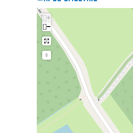
Ook voor catering rondom een activiteit o
+
samenzijn, buiten en met aandacht voor d
−