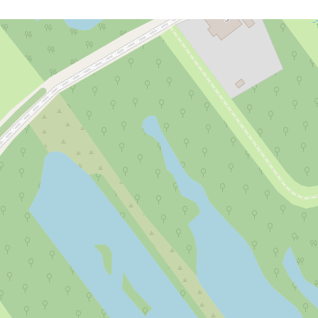
f evenement zijn er verschillende mogelijkheden. Zo maak j
e plek.