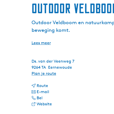
Outdoor Veldboo
Outdoor Veldboom en natuurkampeer
beweging komt.
Lees meer
Ds. van der Veenweg 7
9264 TA
Eernewoude
n
Plan je route
a
n
a
Route
a
n
r
E-mail
O
a
a
O
Bel
u
r
a
v
u
Website
t
O
r
a
t