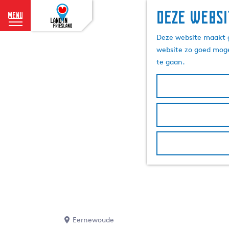
Deze websi
menu
G
Deze website maakt g
a
website zo goed moge
n
te gaan.
a
a
r
d
e
h
o
m
e
p
a
g
e
Eernewoude