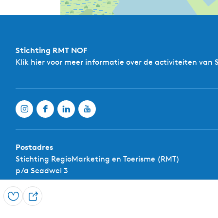
Stichting RMT NOF
Klik hier
voor meer informatie over de activiteiten van 
Postadres
Stichting RegioMarketing en Toerisme (RMT)
p/a Seadwei 3
9261XL Eastermar
Opslaan
D
E-mailadres: info@rmtnof.nl
e