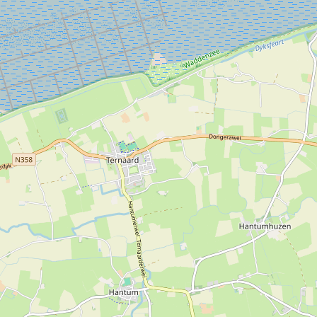
september. Als je binnen wilt kijken en de kerk is gesloten,
dan kun je een sleutel ophalen bij camping De Terp,
tegenover de kerk.
Het gebouw wordt gebruikt voor rouw- en trouwdiensten,
maar ook voor culturele bijeenkomsten. De stichting
organiseert bijvoorbeeld historische lezingen over de
streek.
REFUGIO
Daarnaast kan er in dit kerkje op eenvoudige wijze worden
gelogeerd door pelgrims.
Deze kerk is aan het Het Ziltepad, Klooster Claercamppad
en het Bonifatius Kloosterpad gelegen. Mensen die één van
deze pelgrimspaden bewandelen, kunnen hier de nacht
doorbrengen voor € 15,- per persoon.
Je kunt van deze refugio gebruikmaken als je:
- in bezit bent van een pelgrimspas van het Nederlands
Genootschap van Sint Jacob