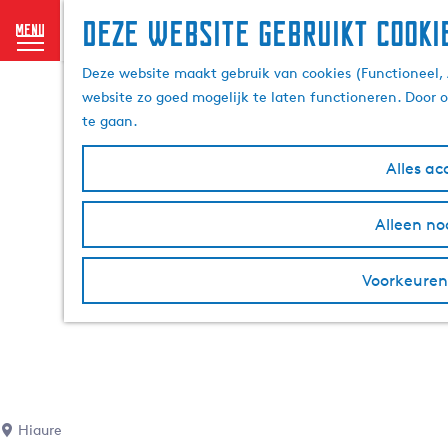
Deze website gebruikt cooki
menu
G
Deze website maakt gebruik van cookies (Functioneel, 
a
website zo goed mogelijk te laten functioneren. Door 
n
te gaan.
a
a
Alles ac
r
d
Alleen no
e
h
Voorkeuren
o
m
e
p
a
g
e
Hiaure