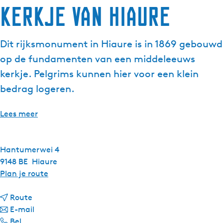
Kerkje van Hiaure
Dit rijksmonument in Hiaure is in 1869 gebouwd
op de fundamenten van een middeleeuws
kerkje. Pelgrims kunnen hier voor een klein
bedrag logeren.
Lees meer
Hantumerwei 4
9148 BE
Hiaure
n
Plan je route
a
n
a
Route
a
n
r
E-mail
K
a
a
K
Bel