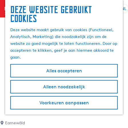
Deze website gebruikt
menu
NL
S
Z
cookies
e
G
o
l
a
e
Deze website maakt gebruik van cookies (Functioneel,
e
n
k
Analytisch, Marketing) die noodzakelijk zijn om de
c
a
e
website zo goed mogelijk te laten functioneren. Door op
t
a
n
accepteren te klikken, geef je aan hiermee akkoord te
e
r
gaan.
e
d
r
e
Alles accepteren
t
h
a
o
Alleen noodzakelijk
a
m
l
e
H
p
Voorkeuren aanpassen
u
a
i
g
d
e
Earnewâld
i