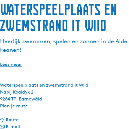
Waterspeelplaats en
g
e
zwemstrand It Wiid
t
a
a
Heerlijk zwemmen, spelen en zonnen in de Alde
l
:
Feanen!
N
e
Lees meer
d
e
r
Waterspeelplaats en zwemstrand It Wiid
l
Nabij Koaidyk 2
a
9264 TP
Earnewâld
n
n
Plan je route
d
a
s
n
a
Route
a
n
r
E-mail