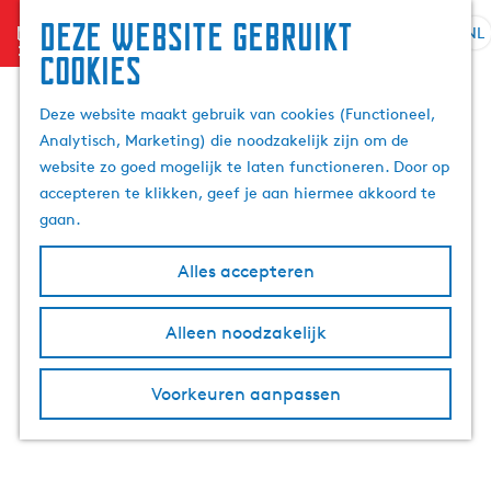
Deze website gebruikt
menu
NL
S
Z
cookies
e
G
o
l
a
e
Deze website maakt gebruik van cookies (Functioneel,
e
n
k
Analytisch, Marketing) die noodzakelijk zijn om de
c
a
e
website zo goed mogelijk te laten functioneren. Door op
t
a
n
accepteren te klikken, geef je aan hiermee akkoord te
e
r
gaan.
e
d
r
e
Alles accepteren
t
h
a
o
Alleen noodzakelijk
a
m
l
e
H
p
Voorkeuren aanpassen
u
a
i
g
d
e
i