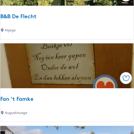
n
A
B&B De Flecht
n
n
B
Nijega
e
&
P
B
.
D
e
F
l
Ops
e
c
h
Fan 't Famke
t
F
Augustinusga
a
n
'