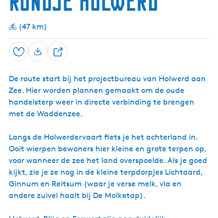
Rondje Holwerd
g
e
(47 km)
t
a
Opslaan
D
a
e
l
De route start bij het projectbureau van Holwerd aan
e
:
Zee. Hier worden plannen gemaakt om de oude
l
N
handelsterp weer in directe verbinding te brengen
e
met de Waddenzee.
d
e
Langs de Holwerdervaart fiets je het achterland in.
r
Ooit wierpen bewoners hier kleine en grote terpen op,
l
voor wanneer de zee het land overspoelde. Als je goed
a
kijkt, zie je ze nog in de kleine terpdorpjes Lichtaard,
n
Ginnum en Reitsum (waar je verse melk, vla en
d
andere zuivel haalt bij De Molketap).
s