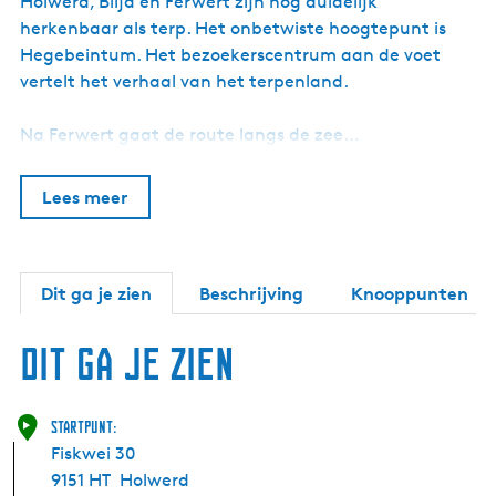
Holwerd, Blija en Ferwert zijn nog duidelijk
herkenbaar als terp. Het onbetwiste hoogtepunt is
Hegebeintum. Het bezoekerscentrum aan de voet
vertelt het verhaal van het terpenland.
Na Ferwert gaat de route langs de zee…
Lees meer
Dit ga je zien
Beschrijving
Knooppunten
Dit ga je zien
Startpunt:
Fiskwei 30
9151 HT
Holwerd