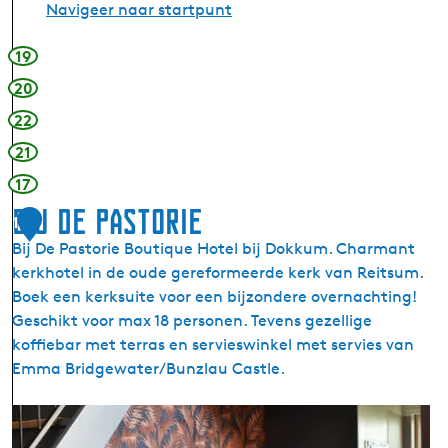
Navigeer naar startpunt
19
20
22
21
17
Bij De Pastorie
1
Bij De Pastorie Boutique Hotel bij Dokkum. Charmant
kerkhotel in de oude gereformeerde kerk van Reitsum.
Boek een kerksuite voor een bijzondere overnachting!
Geschikt voor max 18 personen. Tevens gezellige
koffiebar met terras en servieswinkel met servies van
Emma Bridgewater/Bunzlau Castle.
B
i