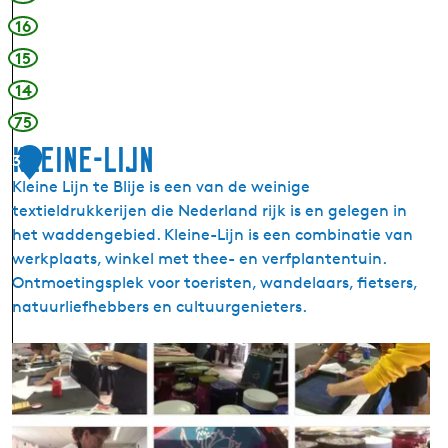
t
16
d
15
e
J
14
i
75
s
Kleine-Lijn
t
3
e
Kleine Lijn te Blije is een van de weinige
r
textieldrukkerijen die Nederland rijk is en gelegen in
het waddengebied. Kleine-Lijn is een combinatie van
werkplaats, winkel met thee- en verfplantentuin.
Ontmoetingsplek voor toeristen, wandelaars, fietsers,
natuurliefhebbers en cultuurgenieters.
K
l
e
i