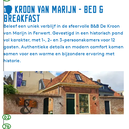
e
De Kroon van Marijn - Bed &
5
n
Breakfast
Y
n
Beleef een uniek verblijf in de sfeervolle B&B De Kroon
f
van Marijn in Ferwert. Gevestigd in een historisch pand
o
vol karakter, met 1-, 2- en 3-persoonskamers voor 12
r
gasten. Authentieke details en modern comfort komen
m
samen voor een warme en bijzondere ervaring met
a
historie.
a
s
D
j
e
e
K
s
r
i
o
n
o
t
n
02
r
v
76
u