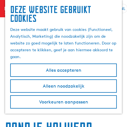
Deze website gebruikt
menu
NL
S
Z
cookies
e
G
o
l
a
e
Deze website maakt gebruik van cookies (Functioneel,
e
n
k
Analytisch, Marketing) die noodzakelijk zijn om de
c
a
e
website zo goed mogelijk te laten functioneren. Door op
t
a
n
accepteren te klikken, geef je aan hiermee akkoord te
e
r
gaan.
e
d
r
e
Alles accepteren
t
h
a
o
Alleen noodzakelijk
a
m
l
e
H
p
Voorkeuren aanpassen
u
a
i
g
d
e
i