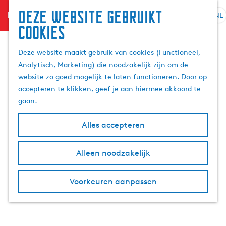
Deze website gebruikt
menu
NL
S
Z
cookies
e
G
o
l
a
e
Deze website maakt gebruik van cookies (Functioneel,
e
n
k
Analytisch, Marketing) die noodzakelijk zijn om de
c
a
e
website zo goed mogelijk te laten functioneren. Door op
t
a
n
accepteren te klikken, geef je aan hiermee akkoord te
e
r
gaan.
e
d
r
e
Alles accepteren
t
h
a
o
Alleen noodzakelijk
a
m
l
e
H
p
Voorkeuren aanpassen
u
a
i
g
d
e
i