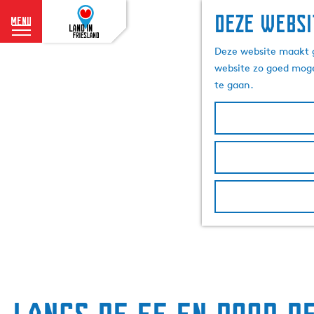
Deze websi
menu
G
Deze website maakt g
a
website zo goed moge
n
te gaan.
a
a
r
d
e
h
o
m
e
p
a
g
e