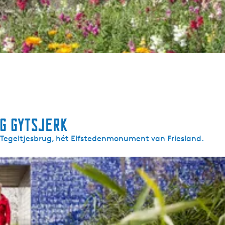
g Gytsjerk
de Tegeltjesbrug, hét Elfstedenmonument van Friesland.