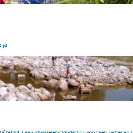
ijd.
Bûtefjild is een afwisselend landschap van veen, water en r