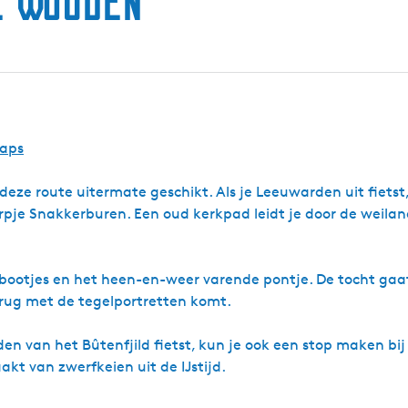
e Wouden
aps
deze route uitermate geschikt. Als je Leeuwarden uit fietst,
rpje Snakkerburen. Een oud kerkpad leidt je door de weila
 bootjes en het heen-en-weer varende pontje. De tocht gaa
brug met de tegelportretten komt.
en van het Bûtenfjild fietst, kun je ook een stop maken bij
t van zwerfkeien uit de IJstijd.