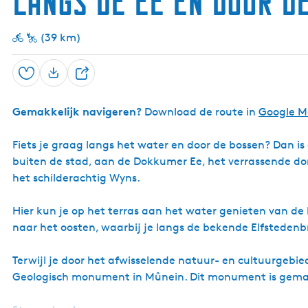
Langs de Ee en door d
(39 km)
Opslaan
D
e
Gemakkelijk navigeren?
Download de route in
Google M
e
l
Fiets je graag langs het water en door de bossen? Dan is 
buiten de stad, aan de Dokkumer Ee, het verrassende do
het schilderachtig Wyns.
Hier kun je op het terras aan het water genieten van de
naar het oosten, waarbij je langs de bekende Elfsteden
Terwijl je door het afwisselende natuur- en cultuurgebied
Geologisch monument in Mûnein. Dit monument is gemaak