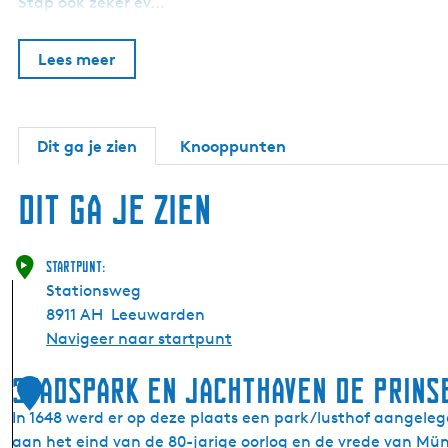
Stap ook zeker ev…
Lees meer
Dit ga je zien
Knooppunten
Dit ga je zien
Startpunt:
Stationsweg
8911 AH
Leeuwarden
Navigeer naar startpunt
Stadspark en Jachthaven De Prins
1
In 1648 werd er op deze plaats een park/lusthof aangeleg
aan het eind van de 80-jarige oorlog en de vrede van Müns