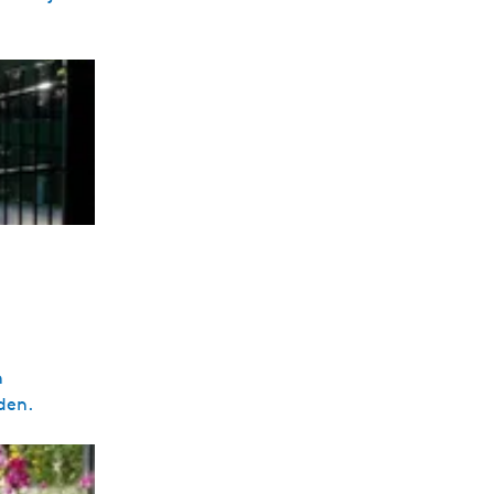
n
den.